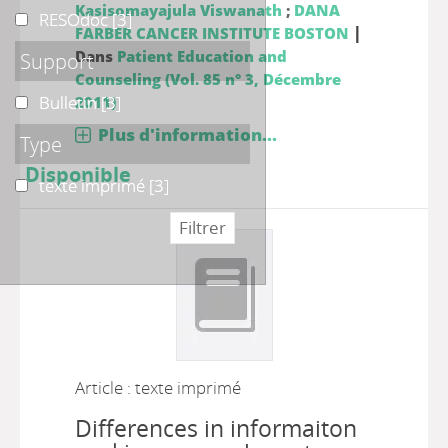
Kasisomayajula Viswanath
;
DANA
RESOdoc
RESOdoc
[3]
|
FARBER CANCER INSTITUTE BOSTON
Dans
Patient Education and
Support
Counseling (Vol. 85 n° 3, Décembre
Bulletin
Bulletin
[3]
2011)
Plus d'information...
Type
Disponible
texte imprimé
texte imprimé
[3]
Article : texte imprimé
Differences in informaiton