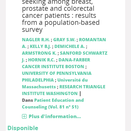
seeking among breast,
prostate and colorectal
cancer patients : results
from a population-based
survey
NAGLER R.H.
;
GRAY S.W.
;
ROMANTAN
A.
;
KELLY B.J.
;
DEMICHELE A.
;
ARMSTRONG K.
;
SANFORD SCHWARTZ
J.
;
HORNIK R.C.
;
DANA-FARBER
CANCER INSTITUTE BOSTON
;
UNIVERSITY OF PENNSYLVANIA
PHILADELPHIA
;
Université du
Massachusetts
;
RESEARCH TRIANGLE
|
INSTITUTE WASHINGTON
Dans
Patient Education and
Counseling (Vol. 81 n° S1)
Plus d'information...
Disponible