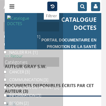
affiner
CATALOGUE
Auteur
DOCTES
GALARCE E.M.
GALARCE E.M.
[1]
PORTAIL DOCUMENTAIRE EN
LEE C.J.
LEE C.J.
[1]
PROMOTION DE LA SANTÉ
NAGLER R.H.
NAGLER R.H.
[1]
>> Retour
Catégories
AUTEUR GRAY S.W.
CANCER
CANCER
[3]
COMMUNICATION
COMMUNICATION
[3]
DOCUMENTS DISPONIBLES ÉCRITS PAR CET
EDUCATION DU PATIENT
EDUCATION DU PATIENT
[3]
AUTEUR (
3
)
INFORMATION
INFORMATION
[3]
BESOIN
BESOIN
[2]