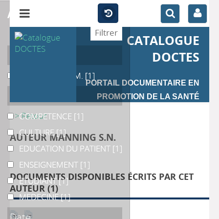
affiner
CATALOGUE
Auteur
DOCTES
THOMPSON B.M.
THOMPSON B.M.
[1]
PORTAIL DOCUMENTAIRE EN
Catégories
PROMOTION DE LA SANTÉ
>> Retour
COMPETENCE
COMPETENCE
[1]
CULTURE
CULTURE
[1]
AUTEUR MANNING S.N.
EDUCATION DU PATIENT
EDUCATION DU PATIENT
[1]
ENSEIGNEMENT
ENSEIGNEMENT
[1]
DOCUMENTS DISPONIBLES ÉCRITS PAR CET
ETUDIANT
ETUDIANT
[1]
AUTEUR (
1
)
MEDECINE
MEDECINE
[1]
Date