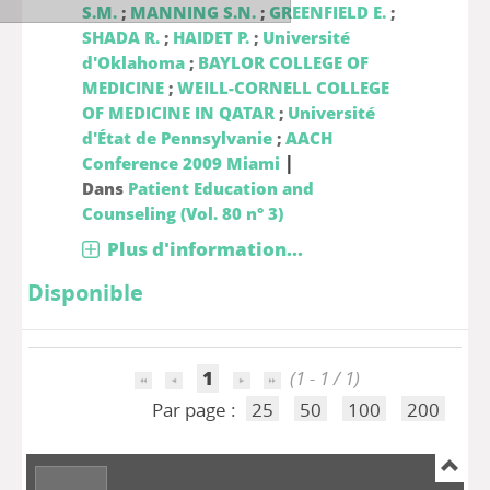
S.M.
;
MANNING S.N.
;
GREENFIELD E.
;
SHADA R.
;
HAIDET P.
;
Université
d'Oklahoma
;
BAYLOR COLLEGE OF
MEDICINE
;
WEILL-CORNELL COLLEGE
OF MEDICINE IN QATAR
;
Université
d'État de Pennsylvanie
;
AACH
|
Conference 2009 Miami
Dans
Patient Education and
Counseling (Vol. 80 n° 3)
Plus d'information...
Disponible
1
(1 - 1 / 1)
Par page :
25
50
100
200