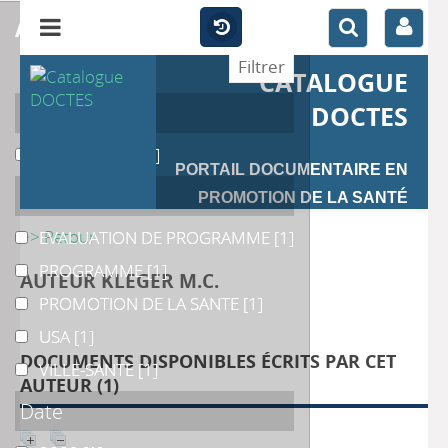
affiner
CATALOGUE
Auteur
DOCTES
KLEGER M.C.
KLEGER M.C.
[1]
PORTAIL DOCUMENTAIRE EN
Catégories
PROMOTION DE LA SANTÉ
>> Retour
EVALUATION DE PROGRAMME
EVALUATION DE PROGRAMME
[1]
PROGRAMME
PROGRAMME
[1]
AUTEUR KLEGER M.C.
PROMOTION DE LA SANTE
PROMOTION DE LA SANTE
[1]
USA
USA
[1]
DOCUMENTS DISPONIBLES ÉCRITS PAR CET
VILLE-SANTE
VILLE-SANTE
[1]
AUTEUR (
1
)
Date