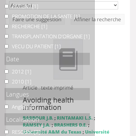
PATIENT
PATIENT
[1]
PROMOTION DE LA SANTE
PROMOTION DE LA SANTE
[1]
Faire une suggestion
Affiner la recherche
RECHERCHE
RECHERCHE
[1]
TRANSPLANTATION D'ORGANE
TRANSPLANTATION D'ORGANE
[1]
VECU DU PATIENT
VECU DU PATIENT
[1]
Date
2012
2012
[1]
2010
2010
[1]
Article : texte imprimé
Langues
Avoiding health
information
Anglais
Anglais
[2]
BARBOUR J.B.
;
RINTAMAKI L.S.
;
Localisation
RAMSEY J.A.
;
BRASHERS D.E.
;
RESOdoc
RESOdoc
[2]
Université A&M du Texas
;
Université