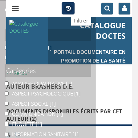
affiner
CATALOGUE
Auteur
DOCTES
BARBOUR J.B.
BARBOUR J.B.
[1]
PORTAIL DOCUMENTAIRE EN
MARTIN S.C.
MARTIN S.C.
[1]
PROMOTION DE LA SANTÉ
Catégories
>> Retour
ANALYSE QUALITATIVE
ANALYSE QUALITATIVE
[1]
AUTEUR BRASHERS D.E.
ASPECT PSYCHOLOGIQUE
ASPECT PSYCHOLOGIQUE
[1]
ASPECT SOCIAL
ASPECT SOCIAL
[1]
DOCUMENTS DISPONIBLES ÉCRITS PAR CET
COMMUNICATION
COMMUNICATION
[1]
AUTEUR (
2
)
ENQUETE
ENQUETE
[1]
INFORMATION SANITAIRE
INFORMATION SANITAIRE
[1]