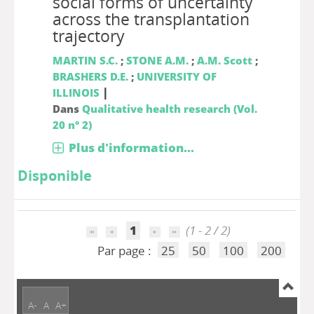
social forms of uncertainty
across the transplantation
trajectory
MARTIN S.C.
;
STONE A.M.
;
A.M. Scott
;
BRASHERS D.E.
;
UNIVERSITY OF
|
ILLINOIS
Dans
Qualitative health research (Vol.
20 n° 2)
Plus d'information...
Disponible
1
(1 - 2 / 2)
Par page :
25
50
100
200
A-
A
A+