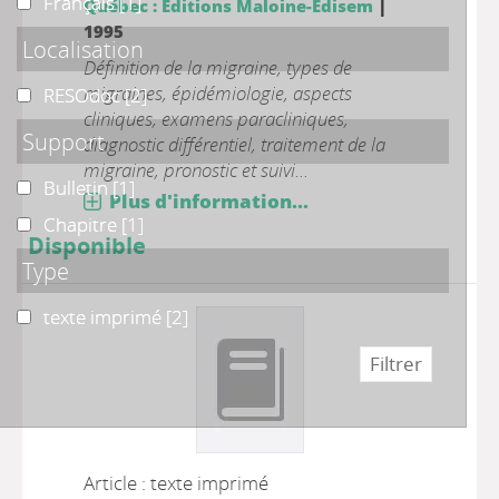
Français
Français
[1]
|
Québec : Editions Maloine-Edisem
1995
Localisation
Définition de la migraine, types de
migraines, épidémiologie, aspects
RESOdoc
RESOdoc
[2]
cliniques, examens paracliniques,
Support
diagnostic différentiel, traitement de la
migraine, pronostic et suivi...
Bulletin
Bulletin
[1]
Plus d'information...
Chapitre
Chapitre
[1]
Disponible
Type
texte imprimé
texte imprimé
[2]
Article : texte imprimé