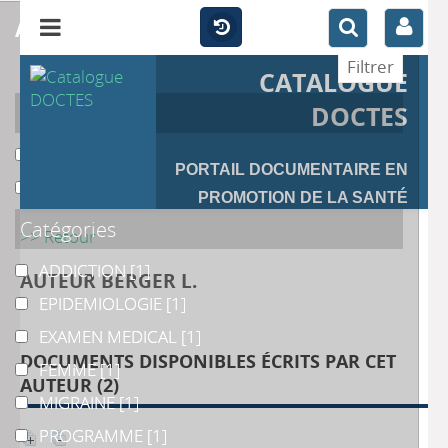
affiner
CATALOGUE
Auteur
DOCTES
BERGER L.
BERGER L.
[1]
PORTAIL DOCUMENTAIRE EN
OCKENE J.
OCKENE J.
[1]
PROMOTION DE LA SANTÉ
Catégories
>> Retour
ADDICTION
ADDICTION
[1]
AUTEUR BERGER L.
EPIDEMIOLOGIE
EPIDEMIOLOGIE
[1]
EXAMEN MEDICAL
EXAMEN MEDICAL
[1]
DOCUMENTS DISPONIBLES ÉCRITS PAR CET
FEMME
FEMME
[1]
AUTEUR (
2
)
MIGRAINE
MIGRAINE
[1]
PROGRAMME
PROGRAMME
[1]