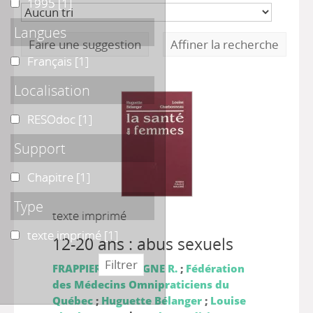
1995
1995
[1]
Langues
Faire une suggestion
Affiner la recherche
Français
Français
[1]
Localisation
RESOdoc
RESOdoc
[1]
Support
Chapitre
Chapitre
[1]
Type
texte imprimé
texte imprimé
texte imprimé
[1]
12-20 ans : abus sexuels
FRAPPIER J.Y.
;
GAGNE R.
;
Fédération
des Médecins Omnipraticiens du
Québec
;
Huguette Bélanger
;
Louise