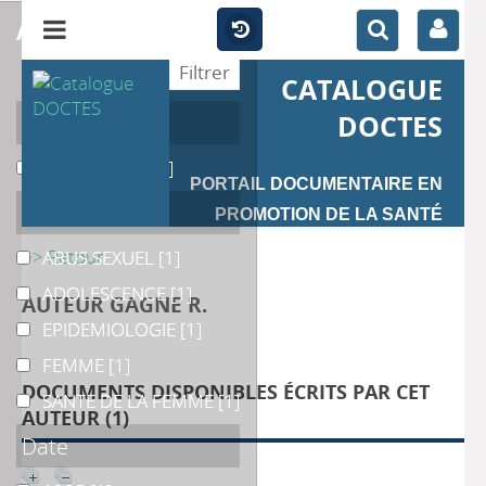
affiner
CATALOGUE
Auteur
DOCTES
FRAPPIER J.Y.
FRAPPIER J.Y.
[1]
PORTAIL DOCUMENTAIRE EN
Catégories
PROMOTION DE LA SANTÉ
>> Retour
ABUS SEXUEL
ABUS SEXUEL
[1]
ADOLESCENCE
ADOLESCENCE
[1]
AUTEUR GAGNE R.
EPIDEMIOLOGIE
EPIDEMIOLOGIE
[1]
FEMME
FEMME
[1]
DOCUMENTS DISPONIBLES ÉCRITS PAR CET
SANTE DE LA FEMME
SANTE DE LA FEMME
[1]
AUTEUR (
1
)
Date