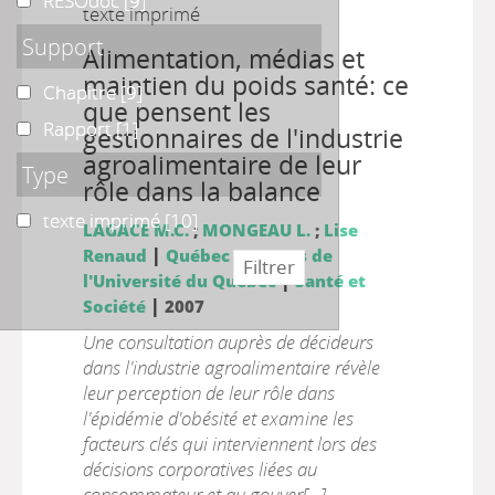
RESOdoc
RESOdoc
[9]
texte imprimé
Support
Alimentation, médias et
maintien du poids santé: ce
Chapitre
Chapitre
[9]
que pensent les
Rapport
Rapport
[1]
gestionnaires de l'industrie
agroalimentaire de leur
Type
rôle dans la balance
texte imprimé
texte imprimé
[10]
LAGACE M.C.
;
MONGEAU L.
;
Lise
|
Renaud
Québec : Presses de
|
l'Université du Québec
Santé et
|
Société
2007
Une consultation auprès de décideurs
dans l'industrie agroalimentaire révèle
leur perception de leur rôle dans
l'épidémie d'obésité et examine les
facteurs clés qui interviennent lors des
décisions corporatives liées au
consommateur et au gouver[...]