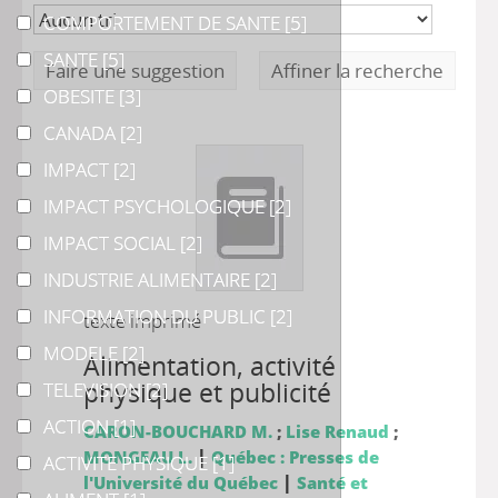
COMPORTEMENT DE SANTE
COMPORTEMENT DE SANTE
[5]
SANTE
SANTE
[5]
Faire une suggestion
Affiner la recherche
OBESITE
OBESITE
[3]
CANADA
CANADA
[2]
IMPACT
IMPACT
[2]
IMPACT PSYCHOLOGIQUE
IMPACT PSYCHOLOGIQUE
[2]
IMPACT SOCIAL
IMPACT SOCIAL
[2]
INDUSTRIE ALIMENTAIRE
INDUSTRIE ALIMENTAIRE
[2]
INFORMATION DU PUBLIC
INFORMATION DU PUBLIC
[2]
texte imprimé
MODELE
MODELE
[2]
Alimentation, activité
physique et publicité
TELEVISION
TELEVISION
[2]
ACTION
ACTION
[1]
CARON-BOUCHARD M.
;
Lise Renaud
;
|
MONGEAU L.
Québec : Presses de
ACTIVITE PHYSIQUE
ACTIVITE PHYSIQUE
[1]
|
l'Université du Québec
Santé et