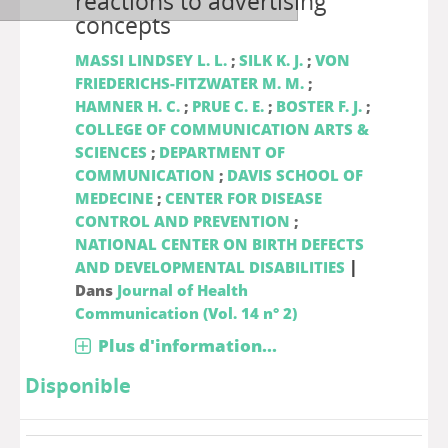
reactions to advertising
concepts
MASSI LINDSEY L. L.
;
SILK K. J.
;
VON
FRIEDERICHS-FITZWATER M. M.
;
HAMNER H. C.
;
PRUE C. E.
;
BOSTER F. J.
;
COLLEGE OF COMMUNICATION ARTS &
SCIENCES
;
DEPARTMENT OF
COMMUNICATION
;
DAVIS SCHOOL OF
MEDECINE
;
CENTER FOR DISEASE
CONTROL AND PREVENTION
;
NATIONAL CENTER ON BIRTH DEFECTS
|
AND DEVELOPMENTAL DISABILITIES
Dans
Journal of Health
Communication (Vol. 14 n° 2)
Plus d'information...
Disponible