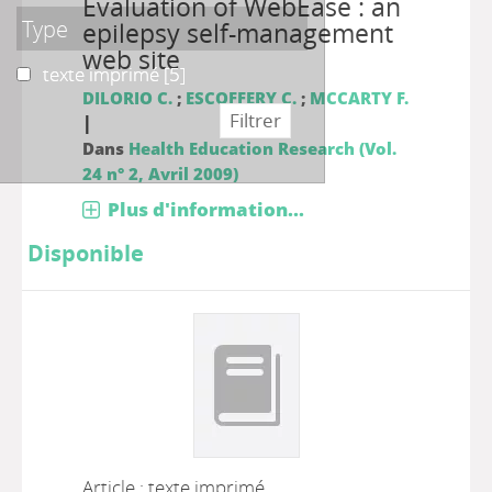
Evaluation of WebEase : an
Type
epilepsy self-management
web site
texte imprimé
texte imprimé
[5]
DILORIO C.
;
ESCOFFERY C.
;
MCCARTY F.
|
Dans
Health Education Research (Vol.
24 n° 2, Avril 2009)
Plus d'information...
Disponible
Article : texte imprimé