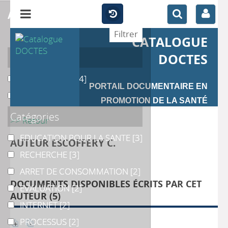
affiner
CATALOGUE
Auteur
DOCTES
ESCOFFERY C.
ESCOFFERY C.
[4]
PORTAIL DOCUMENTAIRE EN
DILORIO C.
DILORIO C.
[1]
PROMOTION DE LA SANTÉ
Catégories
>> Retour
EDUCATION POUR LA SANTE
EDUCATION POUR LA SANTE
[3]
AUTEUR ESCOFFERY C.
RECHERCHE
RECHERCHE
[3]
ARRET DE CONSOMMATION
ARRET DE CONSOMMATION
[2]
DOCUMENTS DISPONIBLES ÉCRITS PAR CET
EVALUATION
EVALUATION
[2]
AUTEUR (
5
)
INTERNET
INTERNET
[2]
PROCESSUS
PROCESSUS
[2]