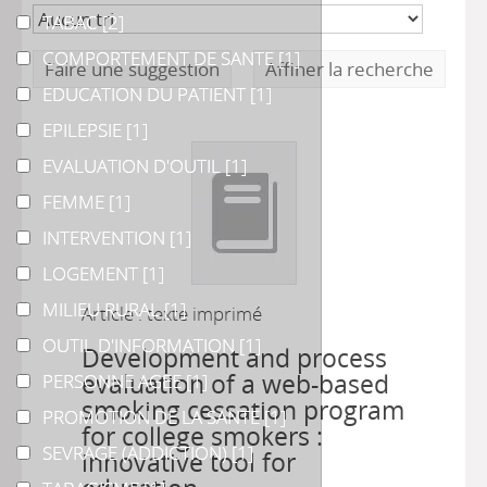
TABAC
TABAC
[2]
COMPORTEMENT DE SANTE
COMPORTEMENT DE SANTE
[1]
Faire une suggestion
Affiner la recherche
EDUCATION DU PATIENT
EDUCATION DU PATIENT
[1]
EPILEPSIE
EPILEPSIE
[1]
EVALUATION D'OUTIL
EVALUATION D'OUTIL
[1]
FEMME
FEMME
[1]
INTERVENTION
INTERVENTION
[1]
LOGEMENT
LOGEMENT
[1]
MILIEU RURAL
MILIEU RURAL
[1]
Article : texte imprimé
OUTIL D'INFORMATION
OUTIL D'INFORMATION
[1]
Development and process
evaluation of a web-based
PERSONNE AGEE
PERSONNE AGEE
[1]
smoking cessation program
PROMOTION DE LA SANTE
PROMOTION DE LA SANTE
[1]
for college smokers :
SEVRAGE (ADDICTION)
SEVRAGE (ADDICTION)
[1]
innovative tool for