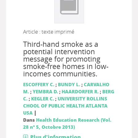
Article : texte imprimé
Third-hand smoke as a
potential intervention
message for promoting
smoke-free homes in low-
incomes communities.
ESCOFFERY C.
;
BUNDY L.
;
CARVALHO
M.
;
YEMBRA D.
;
HAARDORFER R.
;
BERG
C.
;
KEGLER C.
;
UNIVERSITY ROLLINS
CHOOL OF PUBLIC HEALTH ATLANTA
|
USA
Dans
Health Education Research (Vol.
28 n° 5, Octobre 2013)
Plus d'information...