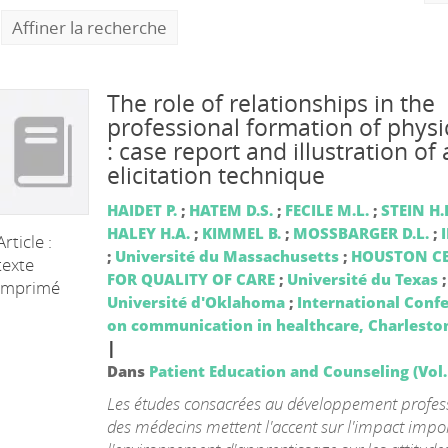
Affiner la recherche
The role of relationships in the
professional formation of physi
: case report and illustration of
elicitation technique
HAIDET P.
;
HATEM D.S.
;
FECILE M.L.
;
STEIN H.F
HALEY H.A.
;
KIMMEL B.
;
MOSSBARGER D.L.
;
I
Article :
;
Université du Massachusetts
;
HOUSTON C
texte
FOR QUALITY OF CARE
;
Université du Texas
;
imprimé
Université d'Oklahoma
;
International Conf
on communication in healthcare, Charlesto
|
Dans
Patient Education and Counseling (Vol. 
Les études consacrées au développement profes
des médecins mettent l'accent sur l'impact impo