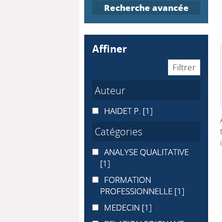
Recherche avancée
affiner
Auteur
HAIDET P.
HAIDET P.
[1]
Catégories
ANALYSE QUALITATIVE
ANALYSE QUALITATIVE
[1]
FORMATION PROFESSIONNELLE
FORMATION
PROFESSIONNELLE
[1]
MEDECIN
MEDECIN
[1]