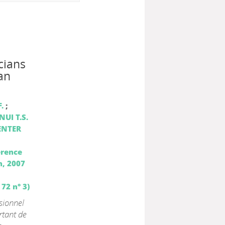
cians
 an
.
;
NUI T.S.
ENTER
erence
n, 2007
72 n° 3)
sionnel
rtant de