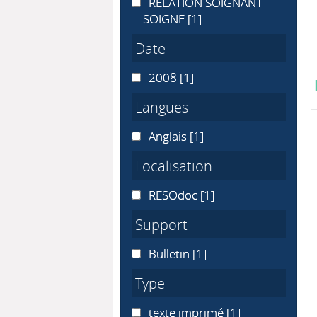
RELATION SOIGNANT-SOIGNE
RELATION SOIGNANT-
SOIGNE
[1]
Date
2008
2008
[1]
Langues
Anglais
Anglais
[1]
Localisation
RESOdoc
RESOdoc
[1]
Support
Bulletin
Bulletin
[1]
Type
texte imprimé
texte imprimé
[1]