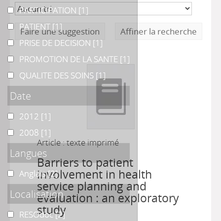
PARTICIPATION
PARTICIPATION
[1]
PATIENT
PATIENT
[1]
Faire une suggestion
Affiner la recherche
PRISE DE DECISION
PRISE DE DECISION
[1]
PROMOTION DE LA SANTE
PROMOTION DE LA SANTE
[1]
QUALITE DES SOINS
QUALITE DES SOINS
[1]
Date
2012
2012
[1]
2008
2008
[1]
Article : texte imprimé
Langues
Barriers to patient
involvement in health
Anglais
Anglais
[2]
service planning and
Localisation
evaluation : an exploratory
study
RESOdoc
RESOdoc
[2]