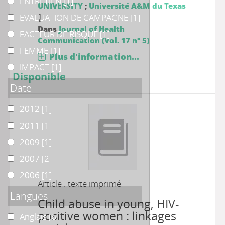
ENTRETIEN
ENTRETIEN
[1]
UNIVERSITY
;
Université A&M du Texas
|
EVALUATION DE CAMPAGNE
EVALUATION DE CAMPAGNE
[1]
Dans
Journal of Health
FACTEUR DE RISQUE
FACTEUR DE RISQUE
[1]
Communication (Vol. 17 n° 5)
FEMME
FEMME
[1]
Plus d'information...
IMPACT
IMPACT
[1]
Disponible
Date
2012
2012
[1]
2011
2011
[1]
2009
2009
[1]
2007
2007
[2]
2006
2006
[1]
Article : texte imprimé
Langues
Child abuse in young, HIV-
positive women : linkages
Anglais
Anglais
[6]