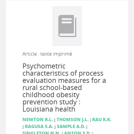
Article : texte imprimé
Psychometric
characteristics of process
evaluation measures for a
rural school-based
childhood obesity
prevention study :
Louisiana health
NEWTON R.L.
;
THOMSON J.L.
;
RAU K.K.
;
RAGUSA S.A.
;
SAMPLE A.D.
;
SINGLETON N.N.
;
ANTON S.D.
;