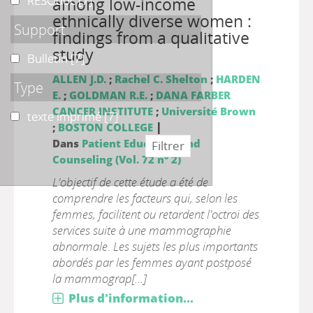
RESOdoc
RESOdoc
[7]
among low-income
ethnically diverse women :
Support
findings from a qualitative
study
Bulletin
Bulletin
[7]
ALLEN J.D.
;
Rachel C. Shelton
;
HARDEN
Type
E.
;
GOLDMAN R.E.
;
DANA FARBER
CANCER INSTITUTE
;
Université Brown
texte imprimé
texte imprimé
[7]
|
;
BOSTON COLLEGE
Dans
Patient Education and
Counseling (Vol. 72 n° 2)
L'objectif de cette étude a été de
comprendre les facteurs qui, selon les
femmes, facilitent ou retardent l'octroi des
services suite à une mammographie
abnormale. Les sujets les plus importants
abordés par les femmes ayant postposé
la mammograp[...]
Plus d'information...