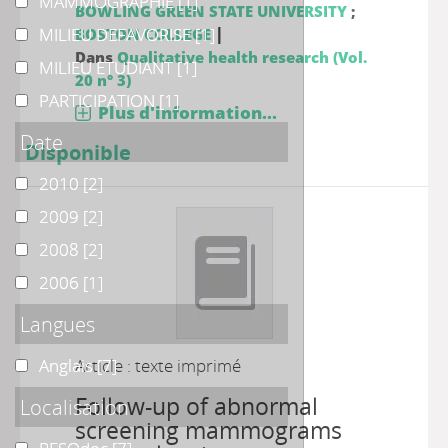
MAMMOGRAPHIE
MAMMOGRAPHIE
[1]
BOWLING GREEN STATE UNIVERSITY
;
|
MILIEU DEFAVORISE
MILIEU DEFAVORISE
[1]
BOSTON COLLEGE
Dans
Qualitative health research (Vol.
MILIEU ETUDIANT
MILIEU ETUDIANT
[1]
20 n° 3)
PARTICIPATION
PARTICIPATION
[1]
Plus d'information...
Date
Disponible
2010
2010
[2]
2009
2009
[2]
2008
2008
[2]
2006
2006
[1]
Langues
Anglais
Anglais
Article : texte imprimé
[7]
Follow-up of abnormal
Localisation
screening mammograms