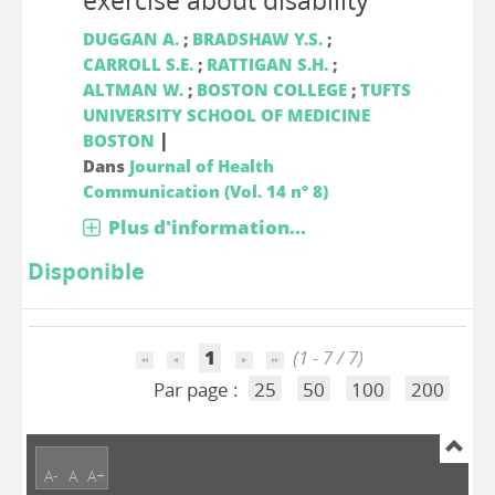
exercise about disability
DUGGAN A.
;
BRADSHAW Y.S.
;
CARROLL S.E.
;
RATTIGAN S.H.
;
ALTMAN W.
;
BOSTON COLLEGE
;
TUFTS
UNIVERSITY SCHOOL OF MEDICINE
|
BOSTON
Dans
Journal of Health
Communication (Vol. 14 n° 8)
Plus d'information...
Disponible
1
(1 - 7 / 7)
Par page :
25
50
100
200
A-
A
A+