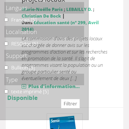
Langues
Marie-Noëlle Paris
;
LEBAILLY D.
;
|
Christian De Bock
Français
Français
[5]
Dans
Education santé (n° 299, Avril
2014)
Localisation
LA commission d'avis des projets locaux
RESOdoc
RESOdoc
[5]
est chargée de donner avis sur les
programmes d'action et sur les recherches
Support
en promotion de la santé. Il s'agit de
programmes visant la population ou un
Bulletin
Bulletin
[5]
groupe particulier senté ou
éventuellement de deux [...]
Type
Plus d'information...
texte imprimé
texte imprimé
[5]
Disponible