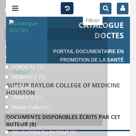
affiner
CATALOGUE
Auteur
DOCTES
NAIK A.D.
NAIK A.D.
[2]
PORTAIL DOCUMENTAIRE EN
Baranowski
Baranowski
[1]
PROMOTION DE LA SANTÉ
FORDIS M.
FORDIS M.
[1]
>> Retour
HERMAN S.
HERMAN S.
[1]
AUTEUR BAYLOR COLLEGE OF MEDICINE
LATIF H.
LATIF H.
[1]
HOUSTON
TRAN A.N.
TRAN A.N.
[1]
Weber Cullen
Weber Cullen
[1]
DOCUMENTS DISPONIBLES ÉCRITS PAR CET
Catégories
AUTEUR (
8
)
EDUCATION DU PATIENT
EDUCATION DU PATIENT
[3]