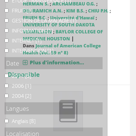
ETUDE TRANSVERSALE
ETUDE TRANSVERSALE
[1]
HERMAN S.
;
ARCHAMBEAU O.G.
;
FRUIT
FRUIT
[1]
DELIRAMICH A.N.
;
KIM B.S.
;
CHIU P.H.
;
FRUEH B.C.
;
Université d'Hawaï
;
GESTION DE LA MALADIE
GESTION DE LA MALADIE
[1]
UNIVERSITY OF SOUTH DAKOTA
INFORMATION
INFORMATION
[1]
VERMILLION
;
BAYLOR COLLEGE OF
|
MEDICINE HOUSTON
INTERNET
INTERNET
[1]
Dans
Journal of American College
INTERVENTION
INTERVENTION
[1]
Health (Vol. 59 n° 8)
Date
Plus d'information...
Disponible
2011
2011
[5]
2006
2006
[1]
2004
2004
[2]
Langues
Anglais
Anglais
[8]
Localisation