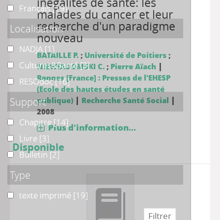
inégalités de santé: les
Français
Français
[19]
malades du cancer et leur
recherche d'un paradigme
Localisation
nouveau
NADJA
NADJA
[1]
BATAILLE P.
;
Université de Poitiers
;
Cultures&Santé
Cultures&Santé
[3]
|
NIEWIADOMSKI C.
;
Pierre Aïach
Rennes [France] : Presses de l'EHESP
RESOdoc
RESOdoc
[16]
(Ecole des hautes études en santé
|
|
Support
publique)
Recherche Santé Social
2008
Chapitre
Chapitre
[14]
Plus d'information...
Livre
Livre
[3]
Disponible
Bulletin
Bulletin
[2]
Type
texte imprimé
texte imprimé
[19]