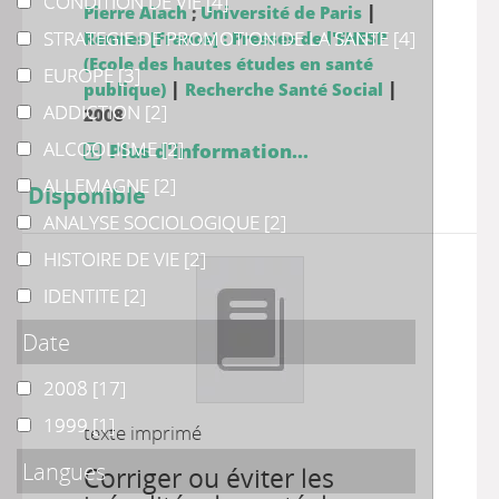
CONDITION DE VIE
CONDITION DE VIE
[4]
|
Pierre Aïach
;
Université de Paris
STRATEGIE DE PROMOTION DE LA SANTE
STRATEGIE DE PROMOTION DE LA SANTE
[4]
Rennes [France] : Presses de l'EHESP
(Ecole des hautes études en santé
EUROPE
EUROPE
[3]
|
|
publique)
Recherche Santé Social
ADDICTION
ADDICTION
[2]
2008
ALCOOLISME
ALCOOLISME
[2]
Plus d'information...
ALLEMAGNE
ALLEMAGNE
[2]
Disponible
ANALYSE SOCIOLOGIQUE
ANALYSE SOCIOLOGIQUE
[2]
HISTOIRE DE VIE
HISTOIRE DE VIE
[2]
IDENTITE
IDENTITE
[2]
Date
2008
2008
[17]
1999
1999
[1]
texte imprimé
Langues
Corriger ou éviter les