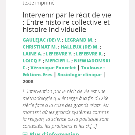
texte imprimé
Intervenir par le récit de vie
: Entre histoire collective et
histoire individuelle
GAULEJAC (DE) V.
;
LEGRAND M.
;
CHRISTINAT M.
;
HALLEUX (DE) M.
;
LAINE A.
;
LEFEBVRE Y.
;
LEFEBVRE R.
;
LOICQ F.
;
MERCIER L.
;
NIEWIADOMSKI
|
C.
;
Véronique Poncelet
Toulouse :
|
|
Editions Eres
Sociologie clinique
2008
L 'intervention par le récit de vie est une
méthodologie qui émerge à la fin du XXe
siècle face à la crise des grands récits. Au
moment où les grands systèmes comme
la religion, la science ou la politique sont
contestés, les praticiens et les ch[...]
Plus d'information...