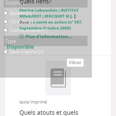
quels liens?
Support
Perrine Lebourdais
;
INSTITUT
Bulletin
Bulletin
[2]
|
RENAUDOT
;
MOCQUET M.J.
CD-ROM
CD-ROM
[1]
Dans
La santé en action (n° 397,
Septembre-Octobre 2008)
Communication
Communication
[1]
Plus d'information...
Type
Disponible
texte imprimé
texte imprimé
[4]
texte imprimé
Quels atouts et quels