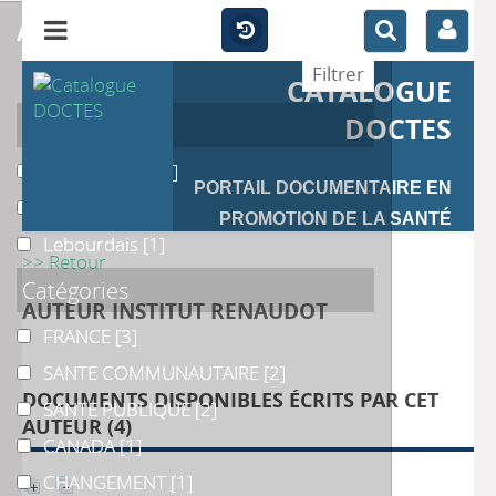
affiner
CATALOGUE
Auteur
DOCTES
SCHOENE M.
SCHOENE M.
[2]
PORTAIL DOCUMENTAIRE EN
Bertolotto
Bertolotto
[1]
PROMOTION DE LA SANTÉ
Lebourdais
Lebourdais
[1]
>> Retour
Catégories
AUTEUR INSTITUT RENAUDOT
FRANCE
FRANCE
[3]
SANTE COMMUNAUTAIRE
SANTE COMMUNAUTAIRE
[2]
DOCUMENTS DISPONIBLES ÉCRITS PAR CET
SANTE PUBLIQUE
SANTE PUBLIQUE
[2]
AUTEUR (
4
)
CANADA
CANADA
[1]
CHANGEMENT
CHANGEMENT
[1]