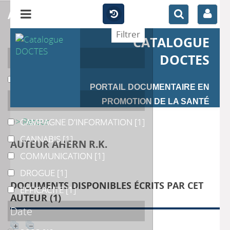
affiner
CATALOGUE
Auteur
DOCTES
YZER M.C.
YZER M.C.
[1]
PORTAIL DOCUMENTAIRE EN
Catégories
PROMOTION DE LA SANTÉ
>> Retour
CAMPAGNE D'INFORMATION
CAMPAGNE D'INFORMATION
[1]
CANNABIS
CANNABIS
[1]
AUTEUR AHERN R.K.
COMMUNICATION
COMMUNICATION
[1]
DROGUE
DROGUE
[1]
DOCUMENTS DISPONIBLES ÉCRITS PAR CET
EFFICACITE
EFFICACITE
[1]
AUTEUR (
1
)
Date