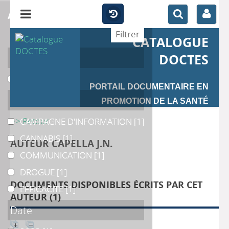
affiner
CATALOGUE
Auteur
DOCTES
YZER M.C.
YZER M.C.
[1]
PORTAIL DOCUMENTAIRE EN
Catégories
PROMOTION DE LA SANTÉ
>> Retour
CAMPAGNE D'INFORMATION
CAMPAGNE D'INFORMATION
[1]
CANNABIS
CANNABIS
[1]
AUTEUR CAPELLA J.N.
COMMUNICATION
COMMUNICATION
[1]
DROGUE
DROGUE
[1]
DOCUMENTS DISPONIBLES ÉCRITS PAR CET
EFFICACITE
EFFICACITE
[1]
AUTEUR (
1
)
Date