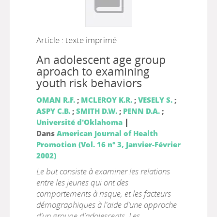
Article : texte imprimé
An adolescent age group
aproach to examining
youth risk behaviors
OMAN R.F.
;
MCLEROY K.R.
;
VESELY S.
;
ASPY C.B.
;
SMITH D.W.
;
PENN D.A.
;
|
Université d'Oklahoma
Dans
American Journal of Health
Promotion (Vol. 16 n° 3, Janvier-Février
2002)
Le but consiste à examiner les relations
entre les jeunes qui ont des
comportements à risque, et les facteurs
démographiques à l'aide d'une approche
d'un groupe d'adolescents. Les