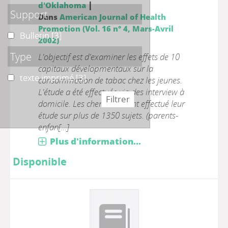
|
d'Oklahoma
Support
Dans
American Journal of Health
Promotion (Vol. 16 n° 4, Mars-Avril
Bulletin
Bulletin
[3]
2002)
Type
L'objectif est d'examiner les effets de 10
capitaux dévelopmentaux sur la
texte imprimé
texte imprimé
[3]
consommation de tabac chez les jeunes.
L'étude a été effectuée via des interview à
domicile. Les chercheurs ont effectué leur
étude sur plus de 1350 sujets. (parents-
enfan[...]
Plus d'information...
Disponible