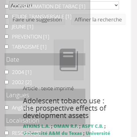
CONSOMMATION DE TABAC
CONSOMMATION DE TABAC
[1]
ETUDE TRANSVERSALE
ETUDE TRANSVERSALE
[1]
Faire une suggestion
Affiner la recherche
JEUNE
JEUNE
[1]
PREVENTION
PREVENTION
[1]
TABAGISME
TABAGISME
[1]
Date
2004
2004
[1]
2002
2002
[2]
Article : texte imprimé
Langues
Adolescent tobacco use :
the prospective effects of
Anglais
Anglais
[3]
development assets
Localisation
ATKINS L.A.
;
OMAN R.F.
;
ASPY C.B.
;
RESOdoc
RESOdoc
[3]
Université A&M du Texas
;
Université