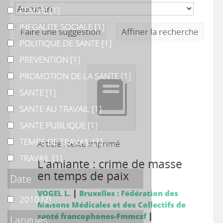
FEMME
FEMME
[1]
INEGALITE SOCIALE
INEGALITE SOCIALE
[1]
Faire une suggestion
Affiner la recherche
POLITIQUE DE SANTE
POLITIQUE DE SANTE
[1]
PREVENTION
PREVENTION
[1]
PROMOTION DE LA SANTE
PROMOTION DE LA SANTE
[1]
SANTE
SANTE
[1]
SANTE AU TRAVAIL
SANTE AU TRAVAIL
[1]
SANTE PUBLIQUE
SANTE PUBLIQUE
[1]
TEMPS DE TRAVAIL
TEMPS DE TRAVAIL
[1]
Article : texte imprimé
TRAVAIL
TRAVAIL
[1]
L'amiante : crime de masse
en temps de paix
Date
|
VOGEL L.
Bruxelles : Fédération des
2010
2010
[2]
Maisons Médicales et des Collectifs de
|
santé francophones-Fmmcsf
Langues