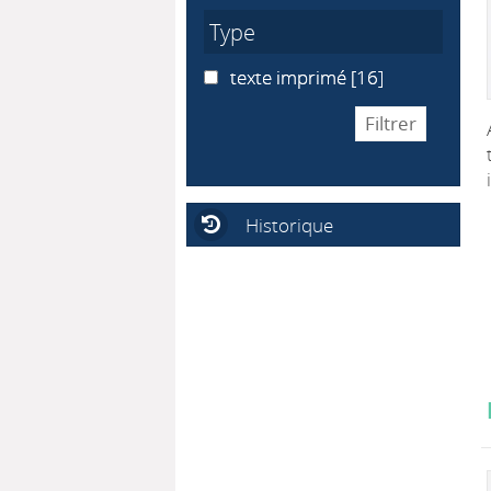
Type
texte imprimé
texte imprimé
[16]
Historique