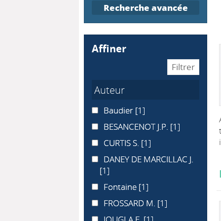
Recherche avancée
affiner
Auteur
Baudier
Baudier
[1]
BESANCENOT J.P.
BESANCENOT J.P.
[1]
CURTIS S.
CURTIS S.
[1]
DANEY DE MARCILLAC J.
DANEY DE MARCILLAC J.
[1]
Fontaine
Fontaine
[1]
FROSSARD M.
FROSSARD M.
[1]
JOUGLA E.
JOUGLA E.
[1]