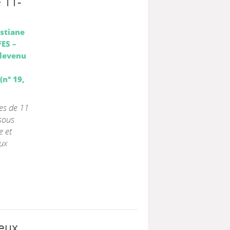
 11-
stiane
FES –
(devenu
(n° 19,
es de 11
sous
e et
ux
ieux