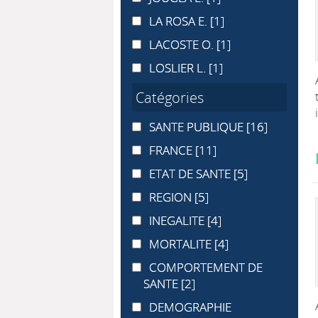
LA ROSA E.
LA ROSA E.
[1]
LACOSTE O.
LACOSTE O.
[1]
LOSLIER L.
LOSLIER L.
[1]
Catégories
SANTE PUBLIQUE
SANTE PUBLIQUE
[16]
FRANCE
FRANCE
[11]
ETAT DE SANTE
ETAT DE SANTE
[5]
REGION
REGION
[5]
INEGALITE
INEGALITE
[4]
MORTALITE
MORTALITE
[4]
COMPORTEMENT DE SANTE
COMPORTEMENT DE
SANTE
[2]
DEMOGRAPHIE MEDICALE
DEMOGRAPHIE