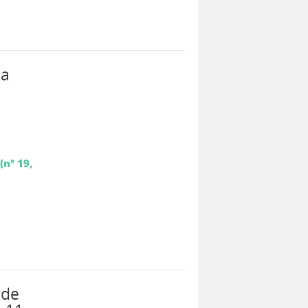
la
e
(n° 19,
 de