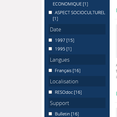
ECONOMIQUE
[1]
ASPECT SOCIOCULTUREL
ASPECT SOCIOCULTUREL
[1]
Date
1997
1997
[15]
1995
1995
[1]
Langues
Français
Français
[16]
Localisation
RESOdoc
RESOdoc
[16]
Support
Bulletin
Bulletin
[16]