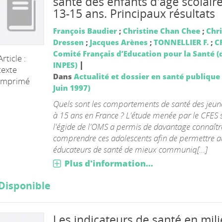
santé des enfants d'âge scolaire
13-15 ans. Principaux résultats
François Baudier
;
Christine Chan Chee
;
Chri
Dressen
;
Jacques Arènes
;
TONNELLIER F.
;
C
Comité Français d’Education pour la Santé 
Article :
|
INPES)
texte
Dans
Actualité et dossier en santé publique 
imprimé
Juin 1997)
Quels sont les comportements de santé des jeun
à 15 ans en France ? L'étude menée par le CFES 
l'égide de l'OMS a permis de davantage connaîtr
comprendre ces adolescents afin de permettre a
éducateurs de santé de mieux communiq[...]
Plus d'information...
Disponible
Les indicateurs de santé en mil