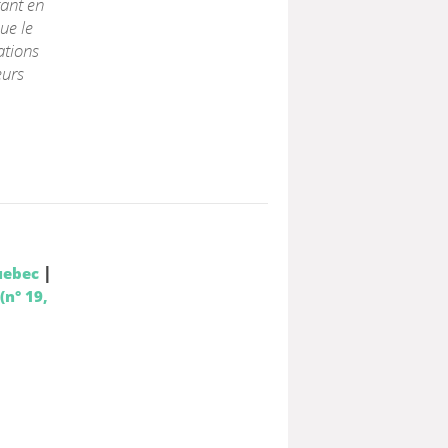
tant en
ue le
uations
eurs
|
uebec
(n° 19,