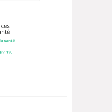
rces
anté
la santé
(n° 19,