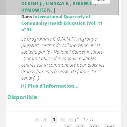
OCKENE J.
;
LINDSAY E.
;
BERGER L.
;
|
HYMOWITZ N.
Dans
International Quarterly of
Community Health Education (Vol. 11
n° 3)
Le programme C.O.M.M.I.T. regroupe
plusieurs centres de collaboration et est
soutenu par le - National Cancer Institute-
. Commit utilise des canaux multiples
centrés sur la communauté pour aider les
grands fumeurs à cesser de fumer. Le -
canal [...]
Plus d'information...
Disponible
1
(1 - 1 / 1)