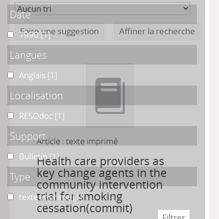
Date
Faire une suggestion
Affiner la recherche
1990
1990
[1]
Langues
Anglais
Anglais
[1]
Localisation
RESOdoc
RESOdoc
[1]
Support
Article : texte imprimé
Bulletin
Bulletin
[1]
Health care providers as
key change agents in the
Type
community intervention
trial for smoking
texte imprimé
texte imprimé
[1]
cessation(commit)