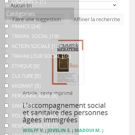
DAUPHIN S.
DAUPHIN S.
[1]
Catégories
Faire une suggestion
Affiner la recherche
FRANCE
FRANCE
[24]
TRAVAIL SOCIAL
TRAVAIL SOCIAL
[19]
ACTION SOCIALE
ACTION SOCIALE
[13]
TRAVAILLEUR SOCIAL
TRAVAILLEUR SOCIAL
[10]
ETHIQUE
ETHIQUE
[9]
CULTURE
CULTURE
[8]
MIGRANT
MIGRANT
[8]
Article : texte imprimé
PERSONNE AGEE
PERSONNE AGEE
[8]
L’accompagnement social
SANTE
SANTE
[8]
et sanitaire des personnes
POLITIQUE SOCIALE
POLITIQUE SOCIALE
[7]
âgées immigrées
RESPONSABILITE
RESPONSABILITE
[7]
WOLFF V.
;
JOVELIN E.
;
MADOUI M.
;