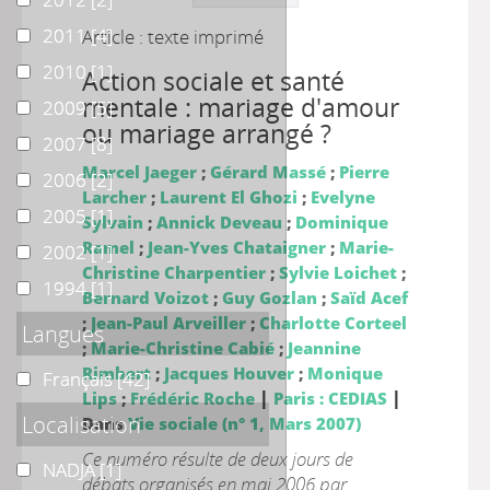
2011
2011
[4]
Article : texte imprimé
2010
2010
[1]
Action sociale et santé
mentale : mariage d'amour
2009
2009
[5]
ou mariage arrangé ?
2007
2007
[8]
Marcel Jaeger
;
Gérard Massé
;
Pierre
2006
2006
[2]
Larcher
;
Laurent El Ghozi
;
Evelyne
2005
2005
[1]
Sylvain
;
Annick Deveau
;
Dominique
Ramel
;
Jean-Yves Chataigner
;
Marie-
2002
2002
[1]
Christine Charpentier
;
Sylvie Loichet
;
1994
1994
[1]
Bernard Voizot
;
Guy Gozlan
;
Saïd Acef
;
Jean-Paul Arveiller
;
Charlotte Corteel
Langues
;
Marie-Christine Cabié
;
Jeannine
Rimbert
;
Jacques Houver
;
Monique
Français
Français
[42]
|
|
Lips
;
Frédéric Roche
Paris : CEDIAS
Localisation
Dans
Vie sociale (n° 1, Mars 2007)
Ce numéro résulte de deux jours de
NADJA
NADJA
[1]
débats organisés en mai 2006 par