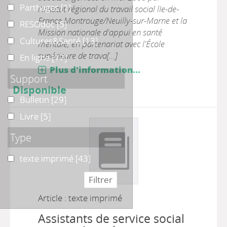
Parthages
Parthages
[1]
l'Institut régional du travail social lIe-de-
France Montrouge/Neuilly-sur-Marne et la
RESOdoc
RESOdoc
[5]
Mission nationale d'appui en santé
Cultures&Santé
Cultures&Santé
[13]
mentale, en partenariat avec l'École
supérieure de trava[...]
En ligne
En ligne
[17]
Plus d'information...
Support
Disponible
Bulletin
Bulletin
[29]
Livre
Livre
[5]
Type
texte imprimé
texte imprimé
[43]
Article : texte imprimé
Assistants de service social