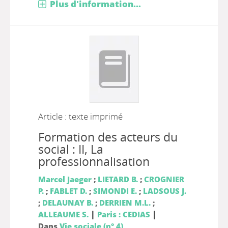
Plus d'information...
Article : texte imprimé
Formation des acteurs du
social : II, La
professionnalisation
Marcel Jaeger
;
LIETARD B.
;
CROGNIER
P.
;
FABLET D.
;
SIMONDI E.
;
LADSOUS J.
;
DELAUNAY B.
;
DERRIEN M.L.
;
|
|
ALLEAUME S.
Paris : CEDIAS
Dans
Vie sociale (n° 4)