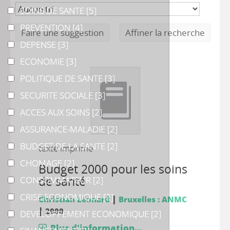
SOINS DE SANTE
SOINS DE SANTE
[5]
PREVENTION
PREVENTION
[4]
Faire une suggestion
Affiner la recherche
DEPENSE
DEPENSE
[3]
ECONOMIE
ECONOMIE
[3]
POLITIQUE DE SANTE
POLITIQUE DE SANTE
[3]
SECURITE SOCIALE
SECURITE SOCIALE
[3]
ACCES AUX SOINS
ACCES AUX SOINS
[2]
ASSURANCE-MALADIE
ASSURANCE-MALADIE
[2]
BUDGET DE LA SANTE
BUDGET DE LA SANTE
[2]
texte imprimé
CHOMAGE
CHOMAGE
[2]
Budget 2000 pour les soins
de santé
CONSOMMATEUR
CONSOMMATEUR
[2]
CRISE ECONOMIQUE
CRISE ECONOMIQUE
[2]
|
Christian Léonard
Bruxelles : ANMC
|
2000
DEVELOPPEMENT ECONOMIQUE
DEVELOPPEMENT ECONOMIQUE
[2]
Plus d'information...