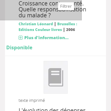
Croissance contre santé.
Quelle responsabilisation
du malade ?
|
Christian Léonard
Bruxelles :
|
Editions Couleur livres
2006
Plus d'information...
Disponible
texte imprimé
L'évolution des dépenses