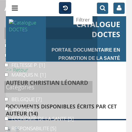
affiner
CATALOGUE
Auteur
DOCTES
Léonard
Léonard
[11]
PORTAIL DOCUMENTAIRE EN
Avalosse
Avalosse
[1]
PROMOTION DE LA SANTÉ
FELTESSE P.
FELTESSE P.
[1]
>> Retour
MARQUIS N.
MARQUIS N.
[1]
AUTEUR CHRISTIAN LÉONARD
Catégories
BELGIQUE
BELGIQUE
[7]
DOCUMENTS DISPONIBLES ÉCRITS PAR CET
SANTE
SANTE
[6]
AUTEUR (
14
)
ECONOMIE DE LA SANTE
ECONOMIE DE LA SANTE
[5]
RESPONSABILITE
RESPONSABILITE
[5]