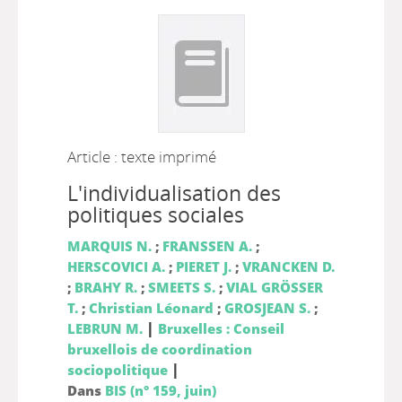
Article : texte imprimé
L'individualisation des
politiques sociales
MARQUIS N.
;
FRANSSEN A.
;
HERSCOVICI A.
;
PIERET J.
;
VRANCKEN D.
;
BRAHY R.
;
SMEETS S.
;
VIAL GRÖSSER
T.
;
Christian Léonard
;
GROSJEAN S.
;
|
LEBRUN M.
Bruxelles : Conseil
bruxellois de coordination
|
sociopolitique
Dans
BIS (n° 159, juin)