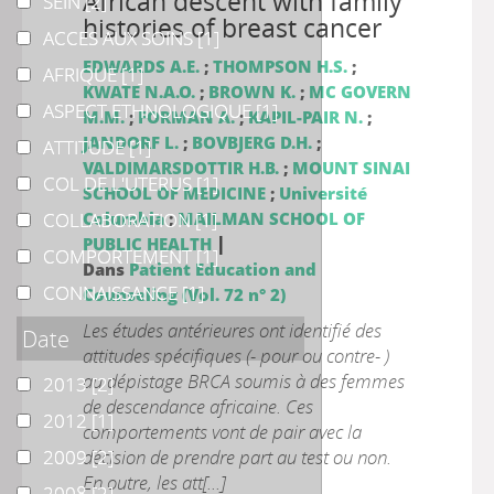
African descent with family
SEIN
SEIN
[2]
histories of breast cancer
ACCES AUX SOINS
ACCES AUX SOINS
[1]
EDWARDS A.E.
;
THOMPSON H.S.
;
AFRIQUE
AFRIQUE
[1]
KWATE N.A.O.
;
BROWN K.
;
MC GOVERN
ASPECT ETHNOLOGIQUE
ASPECT ETHNOLOGIQUE
[1]
M.M.
;
FORMAN A.
;
KAPIL-PAIR N.
;
JANDORF L.
;
BOVBJERG D.H.
;
ATTITUDE
ATTITUDE
[1]
VALDIMARSDOTTIR H.B.
;
MOUNT SINAI
COL DE L'UTERUS
COL DE L'UTERUS
[1]
SCHOOL OF MEDICINE
;
Université
COLLABORATION
COLLABORATION
Columbia
;
MAILMAN SCHOOL OF
[1]
|
PUBLIC HEALTH
COMPORTEMENT
COMPORTEMENT
[1]
Dans
Patient Education and
CONNAISSANCE
CONNAISSANCE
[1]
Counseling (Vol. 72 n° 2)
Les études antérieures ont identifié des
Date
attitudes spécifiques (- pour ou contre- )
au dépistage BRCA soumis à des femmes
2013
2013
[2]
de descendance africaine. Ces
2012
2012
[1]
comportements vont de pair avec la
2009
2009
décision de prendre part au test ou non.
[2]
En outre, les att[...]
2008
2008
[2]