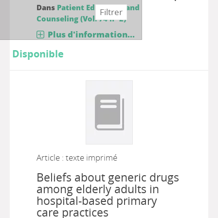
Dans
Patient Education and
Counseling (Vol. 74 n° 2)
Plus d'information...
Disponible
Article : texte imprimé
Beliefs about generic drugs
among elderly adults in
hospital-based primary
care practices