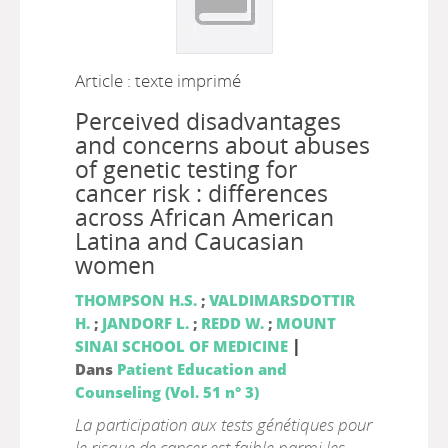
Article : texte imprimé
Perceived disadvantages
and concerns about abuses
of genetic testing for
cancer risk : differences
across African American
Latina and Caucasian
women
THOMPSON H.S.
;
VALDIMARSDOTTIR
H.
;
JANDORF L.
;
REDD W.
;
MOUNT
|
SINAI SCHOOL OF MEDICINE
Dans
Patient Education and
Counseling (Vol. 51 n° 3)
La participation aux tests génétiques pour
le risque de cancer est faible parmi les