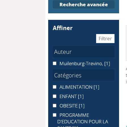
Recherche avancée
affiner
Auteur
Muilenburg-Trevino,
Muilenburg-Trevino,
[1]
Catégories
ALIMENTATION
ALIMENTATION
[1]
ENFANT
ENFANT
[1]
OBESITE
OBESITE
[1]
PROGRAMME D'EDUCATION POUR
PROGRAMME
D'EDUCATION POUR LA