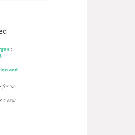
sed
rgan
;
é
tion and
nfantile,
omouvoir