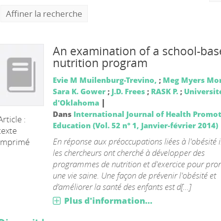
Affiner la recherche
An examination of a school-ba
nutrition program
Evie M Muilenburg-Trevino,
;
Meg Myers Mo
Sara K. Gower
;
J.D. Frees
;
RASK P.
;
Universit
|
d'Oklahoma
Dans
International Journal of Health Promo
Article :
Education (Vol. 52 n° 1, Janvier-février 2014)
texte
En réponse aux préoccupations liées à l'obésité i
imprimé
les chercheurs ont cherché à développer des
programmes de nutrition et d'exercice pour pr
une vie saine. Une façon de prévenir l'obésité et
d’améliorer la santé des enfants est d[...]
 LA SANTE
Plus d'information...