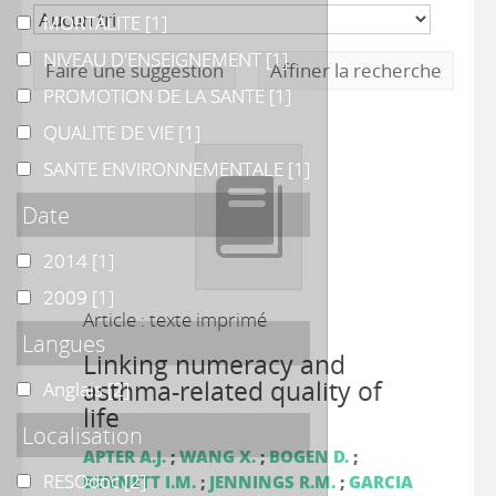
MORTALITE
MORTALITE
[1]
NIVEAU D'ENSEIGNEMENT
NIVEAU D'ENSEIGNEMENT
[1]
Faire une suggestion
Affiner la recherche
PROMOTION DE LA SANTE
PROMOTION DE LA SANTE
[1]
QUALITE DE VIE
QUALITE DE VIE
[1]
SANTE ENVIRONNEMENTALE
SANTE ENVIRONNEMENTALE
[1]
Date
2014
2014
[1]
2009
2009
[1]
Article : texte imprimé
Langues
Linking numeracy and
asthma-related quality of
Anglais
Anglais
[2]
life
Localisation
APTER A.J.
;
WANG X.
;
BOGEN D.
;
RESOdoc
RESOdoc
[2]
BENNETT I.M.
;
JENNINGS R.M.
;
GARCIA