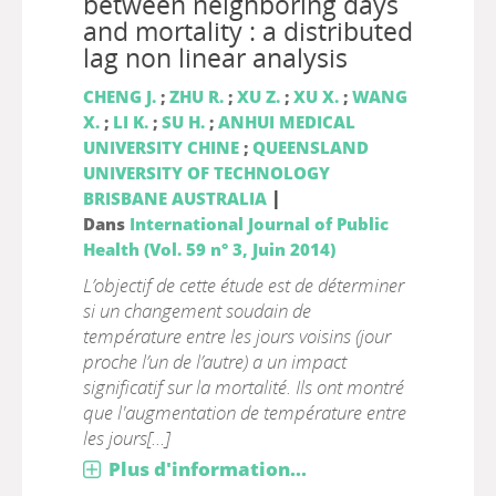
between neighboring days
and mortality : a distributed
lag non linear analysis
CHENG J.
;
ZHU R.
;
XU Z.
;
XU X.
;
WANG
X.
;
LI K.
;
SU H.
;
ANHUI MEDICAL
UNIVERSITY CHINE
;
QUEENSLAND
UNIVERSITY OF TECHNOLOGY
|
BRISBANE AUSTRALIA
Dans
International Journal of Public
Health (Vol. 59 n° 3, Juin 2014)
L’objectif de cette étude est de déterminer
si un changement soudain de
température entre les jours voisins (jour
proche l’un de l’autre) a un impact
significatif sur la mortalité. Ils ont montré
que l'augmentation de température entre
les jours[...]
Plus d'information...