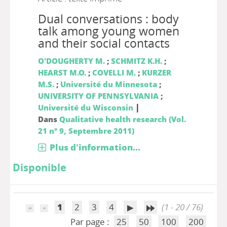
Dual conversations : body
talk among young women
and their social contacts
O'DOUGHERTY M.
;
SCHMITZ K.H.
;
HEARST M.O.
;
COVELLI M.
;
KURZER
M.S.
;
Université du Minnesota
;
UNIVERSITY OF PENNSYLVANIA
;
|
Université du Wisconsin
Dans
Qualitative health research (Vol.
21 n° 9, Septembre 2011)
Plus d'information...
Disponible
1
2
3
4
(1 - 20 / 76)
Par page :
25
50
100
200