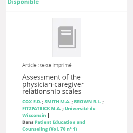
Disponible
Article : texte imprimé
Assessment of the
physician-caregiver
relationship scales
COX E.D.
;
SMITH M.A.
;
BROWN R.L.
;
FITZPATRICK M.A.
;
Université du
|
Wisconsin
Dans
Patient Education and
Counseling (Vol. 70 n° 1)