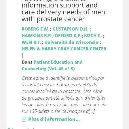
information support and
care delivery needs of men
with prostate cancer
BOBERG E.W.
;
GUSTAFSON D.H.
;
HAWKINS R.P.
;
OFFORD K.P.
;
KOCH C.
;
WEN K.Y.
;
Université du Wisconsin
;
HELEN & HARRY GRAY CANCER CENTER
|
Dans
Patient Education and
Counseling (Vol. 49 n° 3)
Cette étude a identifié le besoin principal
d'Unmet chez les hommes atteints du
cancer localisé de la prostate . Une série
de groupes ont été utilisés afin d'identifier
les besoins, à partir desquels une enquête
sur 135 sujets a été développée a[...]
Plus d'information...