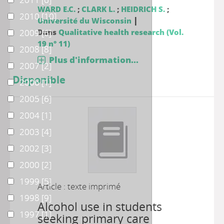
WARD E.C.
;
CLARK L.
;
HEIDRICH S.
;
2010
2010
[10]
|
Université du Wisconsin
2009
2009
Dans
[6]
Qualitative health research (Vol.
19 n° 11)
2008
2008
[8]
Plus d'information...
2007
2007
[2]
Disponible
2006
2006
[1]
2005
2005
[6]
2004
2004
[1]
2003
2003
[4]
2002
2002
[3]
2000
2000
[2]
1999
1999
[5]
Article : texte imprimé
1998
1998
[9]
Alcohol use in students
1997
1997
[1]
seeking primary care