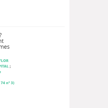
?
nt
omes
YLOR
PITAL
;
e
74 n° 3)