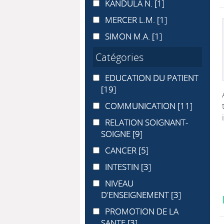
KANDULA N.
KANDULA N.
[1]
MERCER L.M.
MERCER L.M.
[1]
SIMON M.A.
SIMON M.A.
[1]
Catégories
EDUCATION DU PATIENT
EDUCATION DU PATIENT
[19]
COMMUNICATION
COMMUNICATION
[11]
RELATION SOIGNANT-SOIGNE
RELATION SOIGNANT-
SOIGNE
[9]
CANCER
CANCER
[5]
INTESTIN
INTESTIN
[3]
NIVEAU D'ENSEIGNEMENT
NIVEAU
D'ENSEIGNEMENT
[3]
PROMOTION DE LA SANTE
PROMOTION DE LA
SANTE
[3]