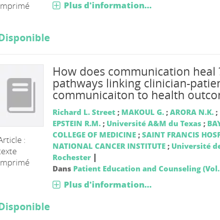
Plus d'information...
imprimé
Disponible
How does communication heal 
pathways linking clinician-patie
communicaiton to health outc
Richard L. Street
;
MAKOUL G.
;
ARORA N.K.
;
EPSTEIN R.M.
;
Université A&M du Texas
;
BA
COLLEGE OF MEDICINE
;
SAINT FRANCIS HOS
Article :
NATIONAL CANCER INSTITUTE
;
Université d
texte
|
Rochester
imprimé
Dans
Patient Education and Counseling (Vol. 
Plus d'information...
Disponible