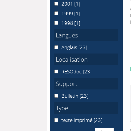
2001
2001
[1]
1999
1999
[1]
1998
1998
[1]
Langues
Anglais
Anglais
[23]
Localisation
RESOdoc
RESOdoc
[23]
Support
Bulletin
Bulletin
[23]
Type
texte imprimé
texte imprimé
[23]