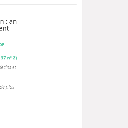
n : an
ent
OF
37 n° 2)
ecins et
de plus