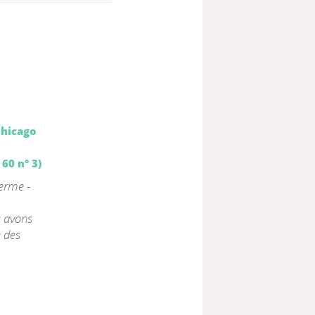
Chicago
60 n° 3)
terme -
s avons
e des