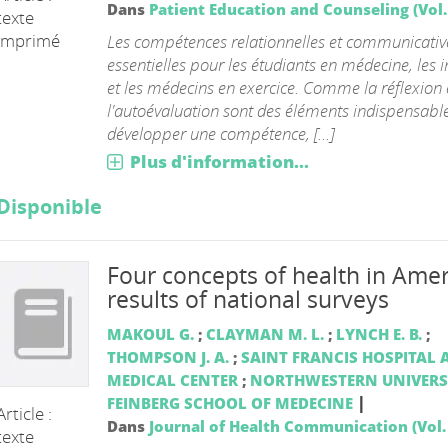
Dans
Patient Education and Counseling (Vol. 
texte
imprimé
Les compétences relationnelles et communicativ
essentielles pour les étudiants en médecine, les 
et les médecins en exercice. Comme la réflexion 
l'autoévaluation sont des éléments indispensabl
développer une compétence, [...]
Plus d'information...
Disponible
Four concepts of health in Amer
results of national surveys
MAKOUL G.
;
CLAYMAN M. L.
;
LYNCH E. B.
;
THOMPSON J. A.
;
SAINT FRANCIS HOSPITAL 
MEDICAL CENTER
;
NORTHWESTERN UNIVERS
|
FEINBERG SCHOOL OF MEDECINE
Article :
Dans
Journal of Health Communication (Vol. 
texte