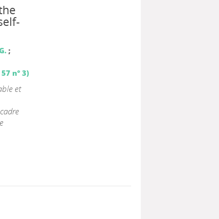
the
elf-
G.
;
57 n° 3)
ble et
 cadre
e