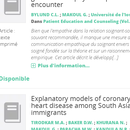
encounter
BYLUND C.L.
;
MAKOUL G.
;
Université de l'I
Dans
Patient Education and Counseling (Vol. 
Bien que l'empathie dans la relation soignant-so
Article :
souvant recommandée, il manque une mesure d
texte
communication empathique du soignant envers 
imprimé
soigné fondée sur la théorie et sur un raisonnem
empirique. Cet article décrit le développ[...]
Plus d'information...
Disponible
Explanatory models of coronar
heart disease among South Asi
immigrants
TIRODKAR M.A.
;
BAKER D.W.
;
KHURANA N.
;
MAKOUL G.
;
PARACHA M.W.
;
KANDULA N.R.