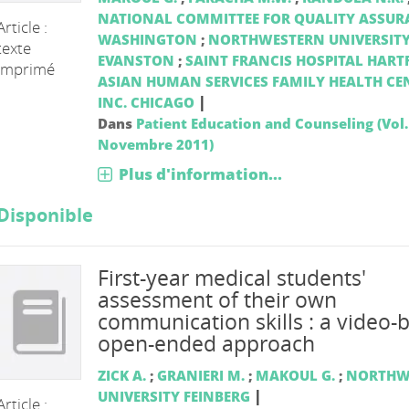
NATIONAL COMMITTEE FOR QUALITY ASSUR
Article :
WASHINGTON
;
NORTHWESTERN UNIVERSIT
texte
EVANSTON
;
SAINT FRANCIS HOSPITAL HART
imprimé
ASIAN HUMAN SERVICES FAMILY HEALTH CE
|
INC. CHICAGO
Dans
Patient Education and Counseling (Vol. 
Novembre 2011)
Plus d'information...
Disponible
First-year medical students'
assessment of their own
communication skills : a video-
open-ended approach
ZICK A.
;
GRANIERI M.
;
MAKOUL G.
;
NORTHW
|
UNIVERSITY FEINBERG
Article :