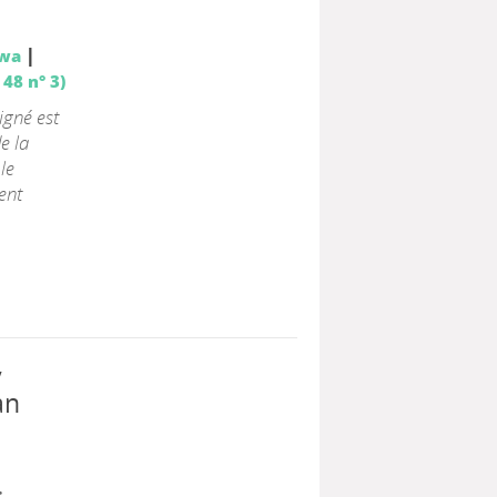
|
owa
48 n° 3)
igné est
e la
le
ent
y
an
;