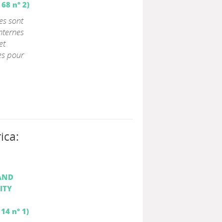
68 n° 2)
es sont
internes
et
es pour
ica:
AND
ITY
14 n° 1)