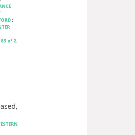
ANCE
Y
FORD
;
NTER
85 n° 2,
based,
ESTERN