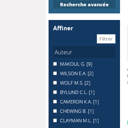
Recherche avancée
affiner
Auteur
MAKOUL G.
MAKOUL G.
[9]
WILSON E.A.
WILSON E.A.
[2]
WOLF M.S.
WOLF M.S.
[2]
BYLUND C.L.
BYLUND C.L.
[1]
CAMERON K.A.
CAMERON K.A.
[1]
CHEWING B.
CHEWING B.
[1]
CLAYMAN M.L.
CLAYMAN M.L.
[1]