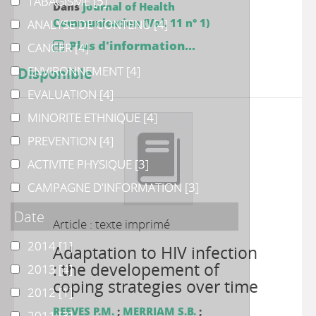
TABAGISME
TABAGISME
[5]
Dans
Journal of Health
Communication (Vol. 11 n° 1)
ANALYSE DE CONTENU
ANALYSE DE CONTENU
[4]
Plus d'information...
CANCER
CANCER
[4]
ENVIRONNEMENT
ENVIRONNEMENT
[4]
Disponible
EVALUATION
EVALUATION
[4]
MINORITE ETHNIQUE
MINORITE ETHNIQUE
[4]
PREVENTION
PREVENTION
[4]
ACTIVITE PHYSIQUE
ACTIVITE PHYSIQUE
[3]
CAMPAGNE D'INFORMATION
CAMPAGNE D'INFORMATION
[3]
Date
Article : texte imprimé
2014
2014
[1]
Adaptation to HIV infection
: the developement of
2013
2013
[4]
coping strategies over time
2012
2012
[1]
REEVES P.M.
;
MERRIAM S.B.
;
2011
2011
[3]