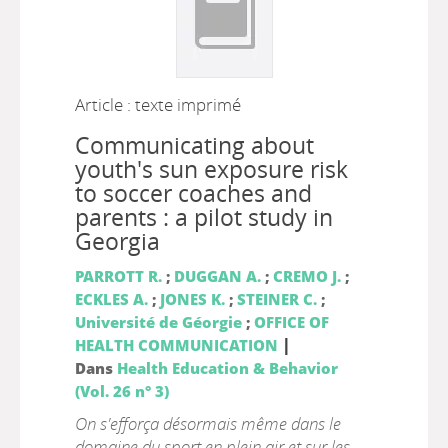
Article : texte imprimé
Communicating about
youth's sun exposure risk
to soccer coaches and
parents : a pilot study in
Georgia
PARROTT R.
;
DUGGAN A.
;
CREMO J.
;
ECKLES A.
;
JONES K.
;
STEINER C.
;
Université de Géorgie
;
OFFICE OF
|
HEALTH COMMUNICATION
Dans
Health Education & Behavior
(Vol. 26 n° 3)
On s'efforça désormais même dans le
domaine du sport en plein air et sur les