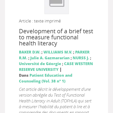
Article : texte imprimé
Development of a brief test
to measure functional
health literacy
BAKER D.W.
;
WILLIAMS M.V.
;
PARKER
R.M.
;
Julie A. Gazmararian
;
NURSS J.
;
Université de Géorgie
;
CASE WESTERN
|
RESERVE UNIVERSITY
Dans
Patient Education and
Counseling (Vol. 38 n° 1)
Cet article décrit le développement d'une
version abrégée du Test of Functional
Health Literacy in Adult (TOFHLA) qui sert
à mesurer l'habilité du patient à lire et à
comprendre des documents en rapport