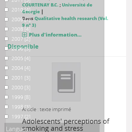
COURTENAY B.C.
;
Université de
2010
2010
[4]
|
Géorgie
Dans
Qualitative health research (Vol.
2009
2009
[7]
9 n° 3)
2008
2008
[4]
Plus d'information...
2007
2007
[2]
Disponible
2006
2006
[3]
2005
2005
[4]
2004
2004
[4]
2001
2001
[3]
2000
2000
[3]
1999
1999
[8]
1998
1998
[3]
Article : texte imprimé
1997
1997
[2]
Adolescents' perceptions of
smoking and stress
Langues