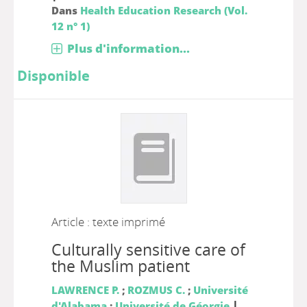
Dans
Health Education Research (Vol.
12 n° 1)
Plus d'information...
Disponible
Article : texte imprimé
Culturally sensitive care of
the Muslim patient
LAWRENCE P.
;
ROZMUS C.
;
Université
|
d'Alabama
;
Université de Géorgie