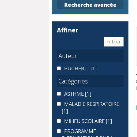
Recherche avancée
affiner
Auteur
BUCHER L.
BUCHER L.
[1]
Catégories
ASTHME
ASTHME
[1]
MALADIE RESPIRATOIRE
MALADIE RESPIRATOIRE
[1]
MILIEU SCOLAIRE
MILIEU SCOLAIRE
[1]
PROGRAMME D'EDUCATION POUR
PROGRAMME