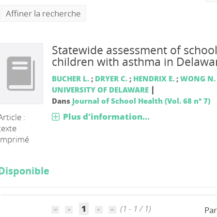
Affiner la recherche
Statewide assessment of schoo
children with asthma in Delawa
BUCHER L.
;
DRYER C.
;
HENDRIX E.
;
WONG N.
|
UNIVERSITY OF DELAWARE
Dans
Journal of School Health (Vol. 68 n° 7)
Plus d'information...
Article :
texte
imprimé
Disponible
 LA SANTE
1
(1 - 1 / 1)
Par