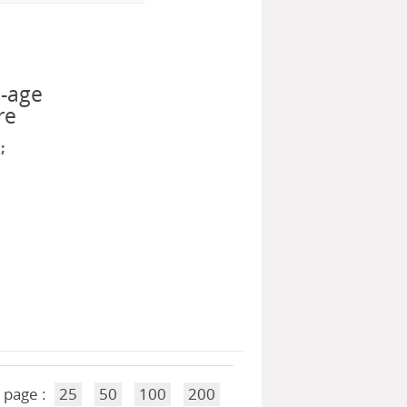
l-age
re
;
 page :
25
50
100
200