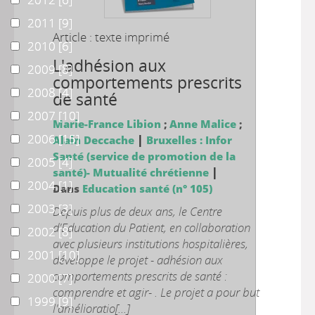
2011
2011
[9]
Article : texte imprimé
2010
2010
[6]
L'adhésion aux
2009
2009
[8]
comportements prescrits
2008
2008
[4]
de santé
2007
2007
[10]
Marie-France Libion
;
Anne Malice
;
2006
2006
[15]
|
Alain Deccache
Bruxelles : Infor
Santé (service de promotion de la
2005
2005
[4]
|
santé)- Mutualité chrétienne
2004
2004
[1]
Dans
Education santé (n° 105)
2003
2003
[3]
Depuis plus de deux ans, le Centre
d'Education du Patient, en collaboration
2002
2002
[8]
avec plusieurs institutions hospitalières,
2001
2001
[10]
développe le projet - adhésion aux
comportements prescrits de santé :
2000
2000
[7]
comprendre et agir- . Le projet a pour but
1999
1999
[9]
l'amélioratio[...]