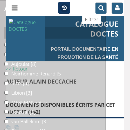
affiner
CATALOGUE
Auteur
DOCTES
Deccache
Deccache
[28]
PORTAIL DOCUMENTAIRE EN
Doumont
Doumont
[16]
PROMOTION DE LA SANTÉ
Aujoulat
Aujoulat
[8]
>> Retour
Noirhomme-Renard
Noirhomme-Renard
[5]
AUTEUR ALAIN DECCACHE
Bizel
Bizel
[3]
Libion
Libion
[3]
MEREMANS P.
MEREMANS P.
[3]
DOCUMENTS DISPONIBLES ÉCRITS PAR CET
AUTEUR (
142
)
Roussel
Roussel
[3]
van Ballekom
van Ballekom
[3]