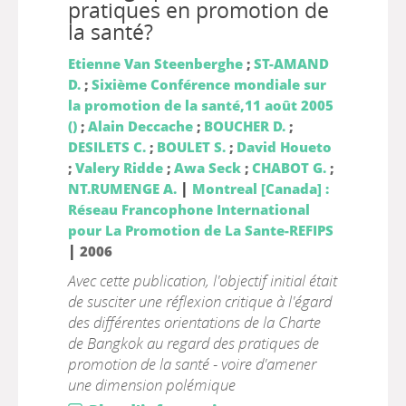
pratiques en promotion de
la santé?
Etienne Van Steenberghe
;
ST-AMAND
D.
;
Sixième Conférence mondiale sur
la promotion de la santé,11 août 2005
()
;
Alain Deccache
;
BOUCHER D.
;
DESILETS C.
;
BOULET S.
;
David Houeto
;
Valery Ridde
;
Awa Seck
;
CHABOT G.
;
|
NT.RUMENGE A.
Montreal [Canada] :
Réseau Francophone International
pour La Promotion de La Sante-REFIPS
|
2006
Avec cette publication, l'objectif initial était
de susciter une réflexion critique à l'égard
des différentes orientations de la Charte
de Bangkok au regard des pratiques de
promotion de la santé - voire d'amener
une dimension polémique