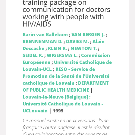
training package on
communication for doctors
working with people with
HIV/AIDS
Karin van Ballekom
;
VAN BERGEN J.
;
BRENNENMAN D.
;
DAVIES M.
;
Alain
Deccache
;
KLEIN K.
;
NEWTON T.
;
SEIDEL K.
;
WIGERSMA L.
;
Commission
Européenne
;
Université Catholique de
Louvain-UCL
;
RESO - Service de
Promotion de la Santé de l'Université
catholique de Louvain
;
DEPARTMENT
|
OF PUBLIC HEALTH MEDICINE
Louvain-la-Neuve [Belgique] :
Université Catholique de Louvain -
|
UCLouvain
1995
Ce manuel existe en deux versions : l'une
française l'autre anglaise. Il est le résultat
d'une collaboration entre des experts de