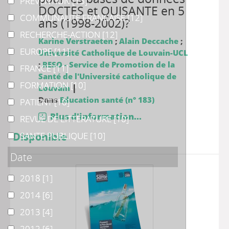
PREVENTION
PREVENTION
[13]
DOCTES et QUISANTE en 5
COMMUNAUTE FRANCAISE
COMMUNAUTE FRANCAISE
[12]
ans (1998-2002)?
RECHERCHE-ACTION
RECHERCHE-ACTION
[12]
Karine Verstraeten
;
Alain Deccache
;
EUROPE
EUROPE
[11]
Université Catholique de Louvain-UCL
;
RESO - Service de Promotion de la
FRANCE
FRANCE
[11]
Santé de l'Université catholique de
FORMATION
FORMATION
[10]
|
Louvain
Dans
Education santé (n° 183)
PATIENT
PATIENT
[10]
Plus d'information...
REVUE DE LITTERATURE
REVUE DE LITTERATURE
[10]
SANTE PUBLIQUE
Disponible
SANTE PUBLIQUE
[10]
Date
2018
2018
[1]
2014
2014
[6]
2013
2013
[4]
2012
2012
[6]