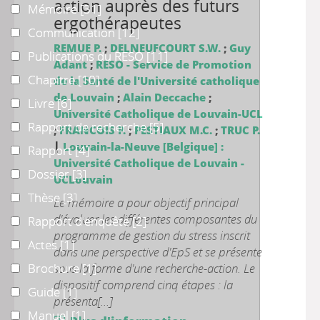
action auprès des futurs
Mémoire
Mémoire
[31]
ergothérapeutes
Communication
Communication
[12]
REMUE P.
;
DELNEUFCOURT S.W.
;
Guy
Publications du RESO
Publications du RESO
[11]
Adant
;
RESO - Service de Promotion
Chapitre
Chapitre
[10]
de la Santé de l'Université catholique
de Louvain
;
Alain Deccache
;
Livre
Livre
[6]
Université Catholique de Louvain-UCL
Rapport de recherche
Rapport de recherche
[5]
;
FRANCOIS P.
;
PESTIAUX M.C.
;
TRUC P.
|
Louvain-la-Neuve [Belgique] :
Rapport
Rapport
[4]
Université Catholique de Louvain -
Dossier
Dossier
[3]
UCLouvain
Thèse
Thèse
[3]
Le mémoire a pour objectif principal
d'évaluer les différentes composantes du
Rapport d'enquête
Rapport d'enquête
[2]
programme de gestion du stress inscrit
Actes
Actes
[1]
dans une perspective d'EpS et se présente
Brochure
Brochure
sous la forme d'une recherche-action. Le
[1]
dispositif comprend cinq étapes : la
Guide
Guide
[1]
présenta[...]
Manuel
Manuel
[1]