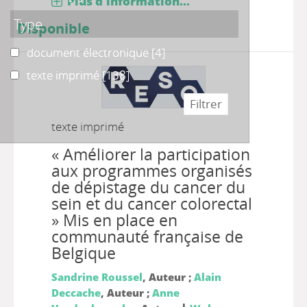
Plus d'information...
Type
Disponible
document électronique
document électronique
[4]
texte imprimé
texte imprimé
[138]
texte imprimé
« Améliorer la participation
aux programmes organisés
de dépistage du cancer du
sein et du cancer colorectal
» Mis en place en
communauté française de
Belgique
Sandrine Roussel
, Auteur ;
Alain
Deccache
, Auteur ;
Anne