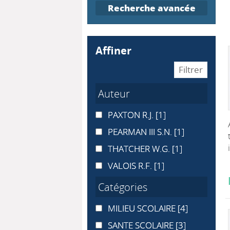
Recherche avancée
affiner
Auteur
PAXTON R.J.
PAXTON R.J.
[1]
PEARMAN III S.N.
PEARMAN III S.N.
[1]
THATCHER W.G.
THATCHER W.G.
[1]
VALOIS R.F.
VALOIS R.F.
[1]
Catégories
MILIEU SCOLAIRE
MILIEU SCOLAIRE
[4]
SANTE SCOLAIRE
SANTE SCOLAIRE
[3]