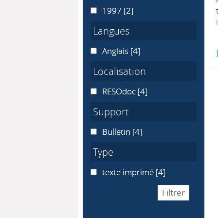
1997
1997
[2]
Langues
Anglais
Anglais
[4]
Localisation
RESOdoc
RESOdoc
[4]
Support
Bulletin
Bulletin
[4]
Type
texte imprimé
texte imprimé
[4]