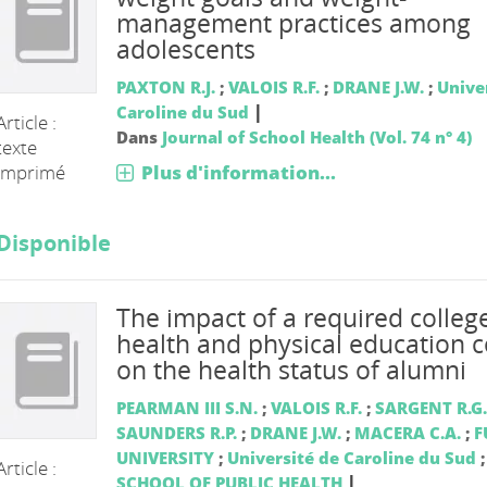
management practices among
adolescents
PAXTON R.J.
;
VALOIS R.F.
;
DRANE J.W.
;
Unive
|
Caroline du Sud
Article :
Dans
Journal of School Health (Vol. 74 n° 4)
texte
imprimé
Plus d'information...
Disponible
The impact of a required colleg
health and physical education 
on the health status of alumni
PEARMAN III S.N.
;
VALOIS R.F.
;
SARGENT R.G.
SAUNDERS R.P.
;
DRANE J.W.
;
MACERA C.A.
;
F
UNIVERSITY
;
Université de Caroline du Sud
;
Article :
|
SCHOOL OF PUBLIC HEALTH