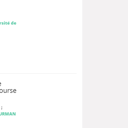
rsité de
e
course
;
URMAN