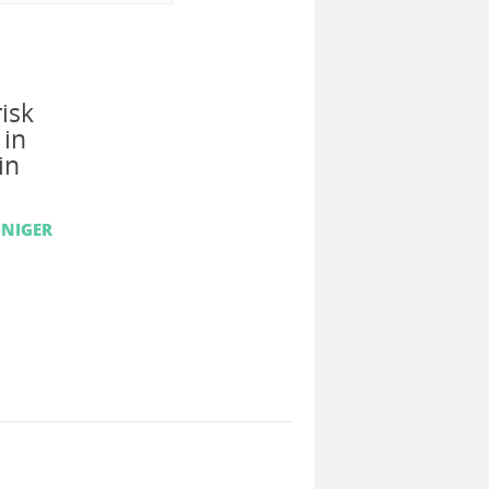
isk
 in
in
INIGER