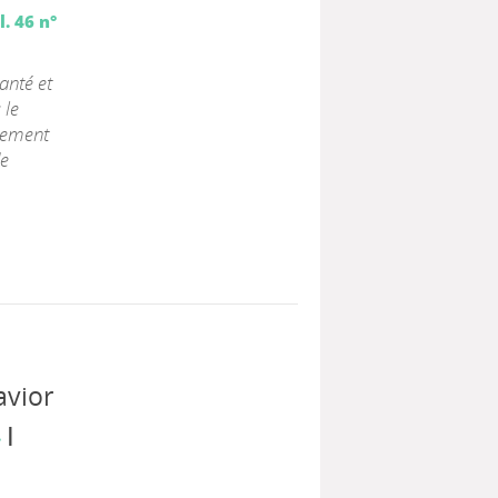
. 46 n°
anté et
 le
rtement
de
avior
|
.