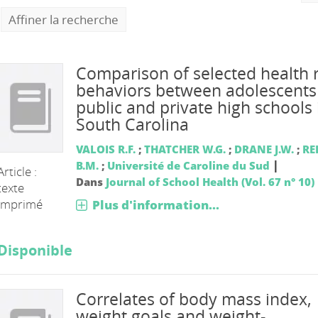
Affiner la recherche
Comparison of selected health r
behaviors between adolescents
public and private high schools 
South Carolina
VALOIS R.F.
;
THATCHER W.G.
;
DRANE J.W.
;
RE
|
B.M.
;
Université de Caroline du Sud
Article :
Dans
Journal of School Health (Vol. 67 n° 10)
texte
imprimé
Plus d'information...
Disponible
Correlates of body mass index,
weight goals and weight-