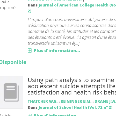
texte
Dans
Journal of American College Health (Vol
imprimé
2)
L'impact d'un cours universitaire obligatoire de s
d'éducation physique sur les connaissances dans
domaine de la santé, les attitudes et les compo
des étudiants a été évalué. Il s'agissait d'une étu
transversale utilisant un é[...]
Plus d'information...
Disponible
Using path analysis to examine
adolescent suicide attempts life
satisfaction and health risk beh
THATCHER W.G.
;
REININGER B.M.
;
DRANE J.W
Dans
Journal of School Health (Vol. 72 n° 2)
Plus d'information...
Article :