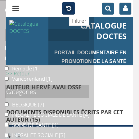
affiner
CATALOGUE
Auteur
DOCTES
Avalosse
Avalosse
[12]
PORTAIL DOCUMENTAIRE EN
Missinne
Missinne
[1]
PROMOTION DE LA SANTÉ
Remacle
Remacle
[1]
>> Retour
Vancorenland
Vancorenland
[1]
AUTEUR HERVÉ AVALOSSE
Catégories
BELGIQUE
BELGIQUE
[7]
DOCUMENTS DISPONIBLES ÉCRITS PAR CET
INEGALITE SOCIALE DE SANTE
INEGALITE SOCIALE DE SANTE
[4]
AUTEUR (
15
)
SOINS DE SANTE
SOINS DE SANTE
[4]
INEGALITE SOCIALE
INEGALITE SOCIALE
[3]