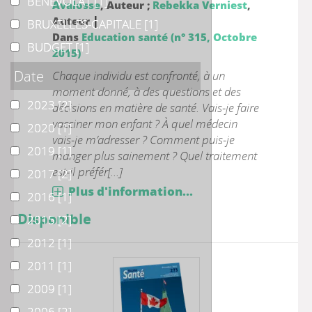
BENEVOLAT
BENEVOLAT
[1]
Avalosse
, Auteur ;
Rebekka Verniest
,
|
Auteur
BRUXELLES-CAPITALE
BRUXELLES-CAPITALE
[1]
Dans
Education santé (n° 315, Octobre
BUDGET
BUDGET
[1]
2015)
Date
Chaque individu est confronté, à un
moment donné, à des questions et des
2023
2023
[2]
décisions en matière de santé. Vais-je faire
vacciner mon enfant ? À quel médecin
2020
2020
[1]
vais-je m’adresser ? Comment puis-je
2019
2019
[1]
manger plus sainement ? Quel traitement
est-il préfér[...]
2017
2017
[2]
Plus d'information...
2016
2016
[1]
Disponible
2015
2015
[2]
2012
2012
[1]
2011
2011
[1]
2009
2009
[1]
2006
2006
[2]