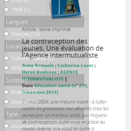
1998
1998
[1]
Langues
Article : texte imprimé
Français
Français
[15]
La contraception des
Localisation
jeunes. Une évaluation de
l'Agence intermutualiste
Cultures&Santé
Cultures&Santé
[2]
Anne Remacle
;
Catherine Lucet
;
RESOdoc
RESOdoc
[12]
Hervé Avalosse
;
AGENCE
|
Support
INTERMUTUALISTE
Dans
Education santé (n° 273,
Bulletin
Bulletin
[12]
Décembre 2011)
Dossier
Dossier
En mai 2004, une mesure visant - à lutter
[1]
contre les grossesses non désirées chez les
Type
jeunes par un meilleur accès aux moyens
de contraception- a été mise en place au
document électronique
document électronique
[1]
niveau fédéral. Elle visait en outre à