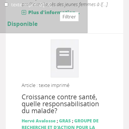
améliorer l'accès des jeunes femmes à l[...]
texte imprimé
texte imprimé
[14]
Plus d'information...
Disponible
Article : texte imprimé
Croissance contre santé,
quelle responsabilisation
du malade?
Hervé Avalosse
;
GRAS
;
GROUPE DE
RECHERCHE ET D'ACTION POUR LA