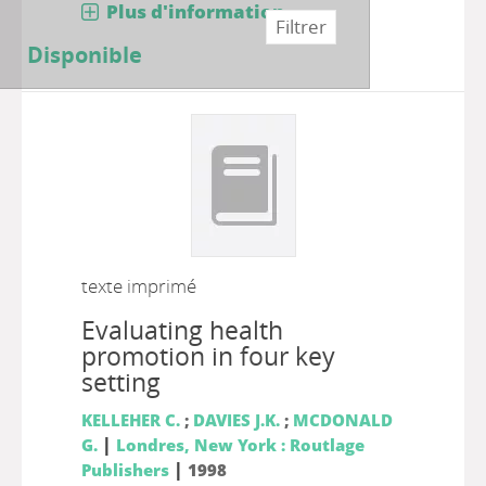
Plus d'information...
Disponible
texte imprimé
Evaluating health
promotion in four key
setting
KELLEHER C.
;
DAVIES J.K.
;
MCDONALD
|
G.
Londres, New York : Routlage
|
Publishers
1998