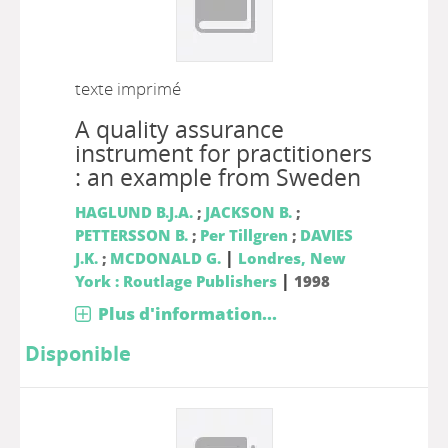
texte imprimé
A quality assurance
instrument for practitioners
: an example from Sweden
HAGLUND B.J.A.
;
JACKSON B.
;
PETTERSSON B.
;
Per Tillgren
;
DAVIES
|
J.K.
;
MCDONALD G.
Londres, New
|
York : Routlage Publishers
1998
Plus d'information...
Disponible