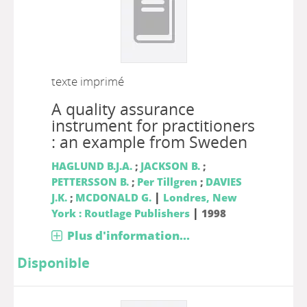
texte imprimé
A quality assurance
instrument for practitioners
: an example from Sweden
HAGLUND B.J.A.
;
JACKSON B.
;
PETTERSSON B.
;
Per Tillgren
;
DAVIES
|
J.K.
;
MCDONALD G.
Londres, New
|
York : Routlage Publishers
1998
Plus d'information...
Disponible